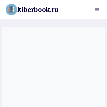
Перейти
kiberbook.ru
к
содержимому