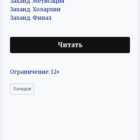
Заханд. Метисация
Заханд. Холархии
Заханд. Финал
Читать
Ограничение: 12+
Метки
Лаэндэл
записи: