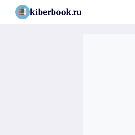
Перейти
kiberbook.ru
к
содержимому