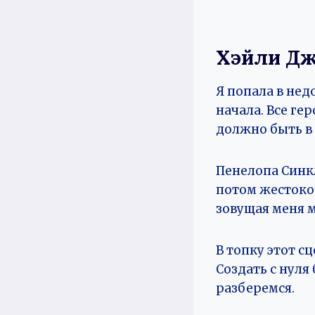
Хэйли Дж
Я попала в нед
начала. Все ге
должно быть 
Пенелопа Синк
потом жестоко 
зовущая меня м
В топку этот с
Создать с нуля
разберемся.