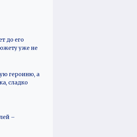
т до его
сюжету уже не
ую героиню, а
ка, сладко
елей –