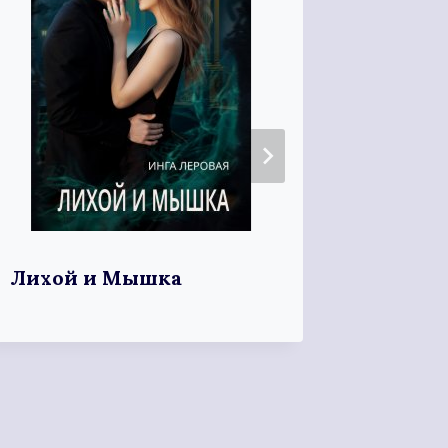
Лихой и Мышка
Убогая
попада