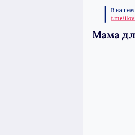
В нашем 
t.me/ilo
Мама дл