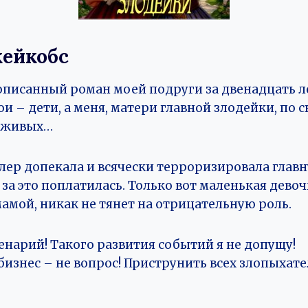
ейкобс
описанный роман моей подруги за двенадцать ле
рои – дети, а меня, матери главной злодейки, по 
в живых…
лер допекала и всячески терроризировала главн
за это поплатилась. Только вот маленькая девоч
амой, никак не тянет на отрицательную роль.
ценарий! Такого развития событий я не допущу!
 бизнес – не вопрос! Приструнить всех злопыхат