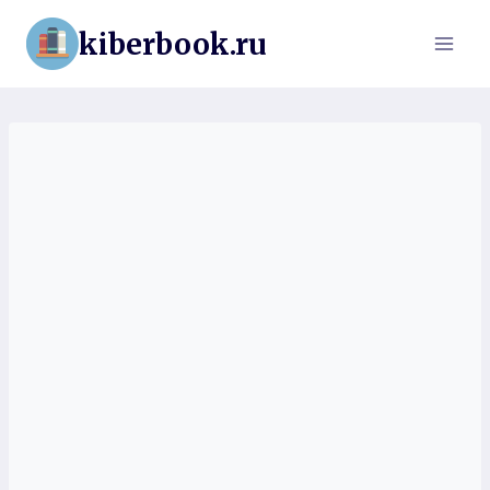
Перейти
kiberbook.ru
к
содержимому