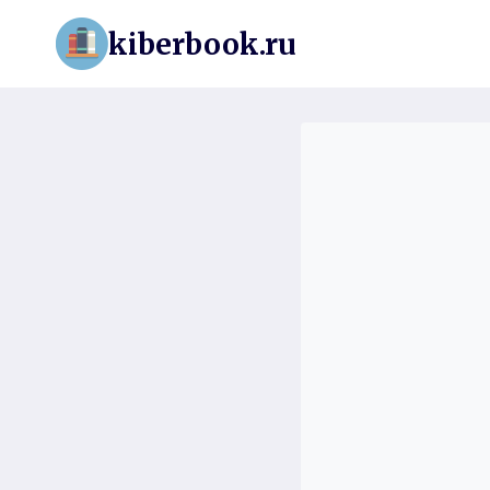
Перейти
kiberbook.ru
к
содержимому