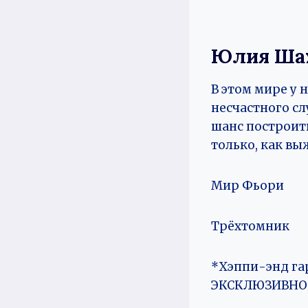
Юлия Ша
В этом мире у 
несчастного с
шанс построить
только, как вы
Мир Фьори
Трёхтомник
*Хэппи-энд га
ЭКСКЛЮЗИВНО 