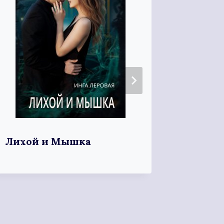
Лихой и Мышка
Убогая
попада