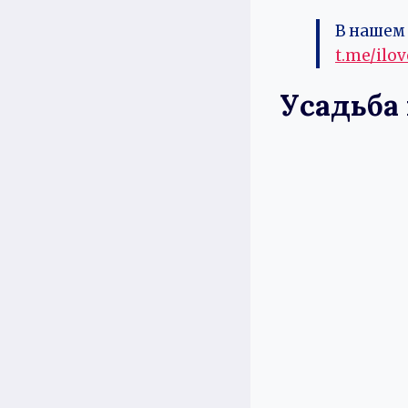
В нашем 
t.me/ilo
Усадьба