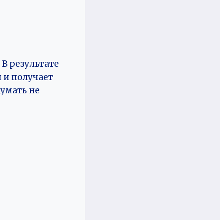
 В результате
 и получает
думать не