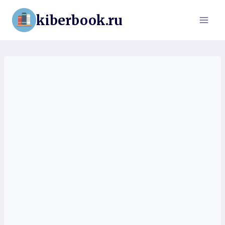
Перейти
kiberbook.ru
к
содержимому