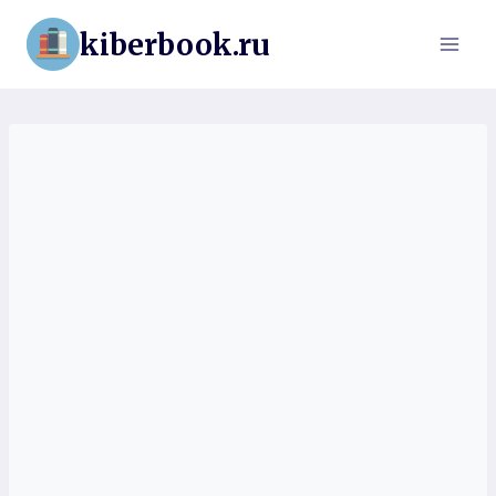
Перейти
kiberbook.ru
к
содержимому