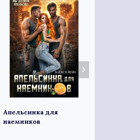
Апельсинка для
Пленн
наемников
Адмир