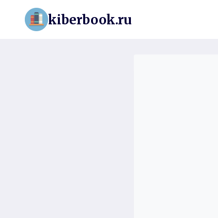
Перейти
kiberbook.ru
к
содержимому