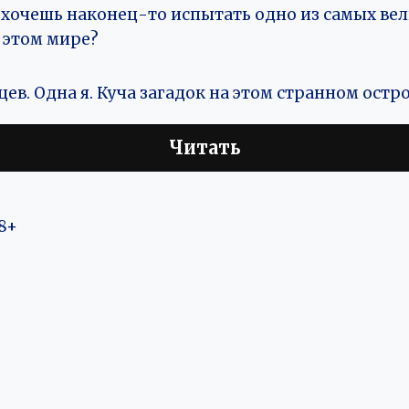
 хочешь наконец-то испытать одно из самых ве
 этом мире?
ев. Одна я. Куча загадок на этом странном остро
Читать
8+