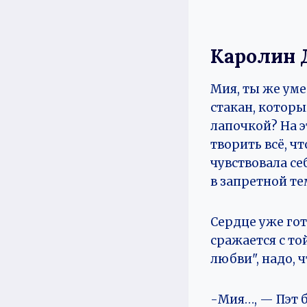
Каролин 
Мия, ты же уме
стакан, которы
лапочкой? На 
творить всё, чт
чувствовала се
в запретной те
Сердце уже гот
сражается с то
любви", надо, 
-Мия…, — Пэт б