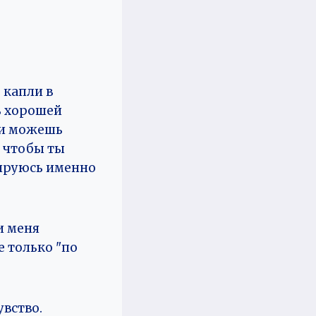
 капли в
ь хорошей
 и можешь
, чтобы ты
зируюсь именно
и меня
е только "по
увство.