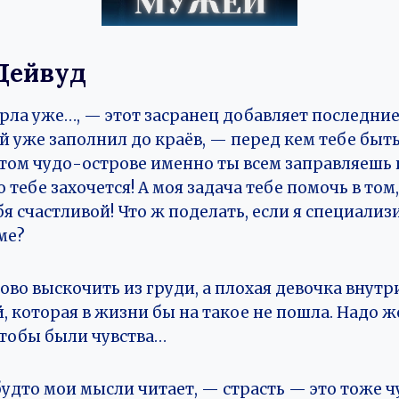
Дейвуд
рла уже…, — этот засранец добавляет последние
й уже заполнил до краёв, — перед кем тебе быт
этом чудо-острове именно ты всем заправляешь
о тебе захочется! А моя задача тебе помочь в том
бя счастливой! Что ж поделать, если я специали
ме?
ово выскочить из груди, а плохая девочка внутр
й, которая в жизни бы на такое не пошла. Надо ж
чтобы были чувства…
удто мои мысли читает, — страсть — это тоже ч