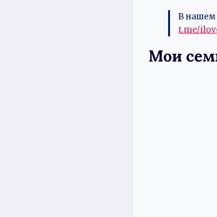
В нашем 
t.me/ilo
Мои сем