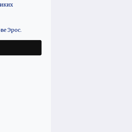
ликих
ве Эрос.