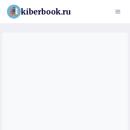
Перейти
kiberbook.ru
к
содержимому