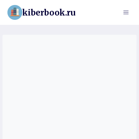
Перейти
kiberbook.ru
к
содержимому