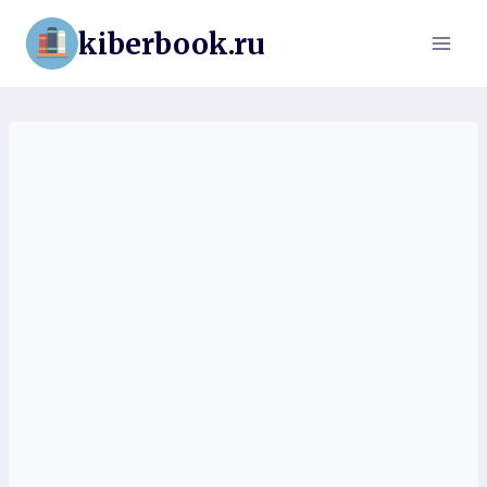
Перейти
kiberbook.ru
к
содержимому