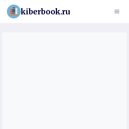
Перейти
kiberbook.ru
к
содержимому