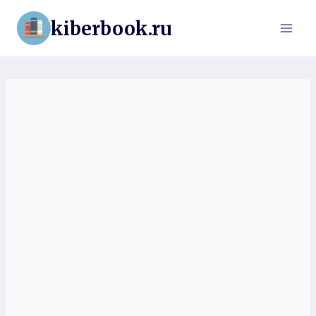
Перейти
kiberbook.ru
к
содержимому