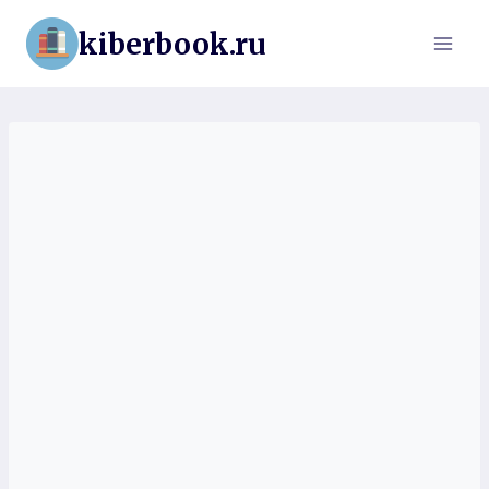
Перейти
kiberbook.ru
к
содержимому