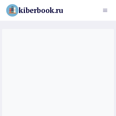
Перейти
kiberbook.ru
к
содержимому