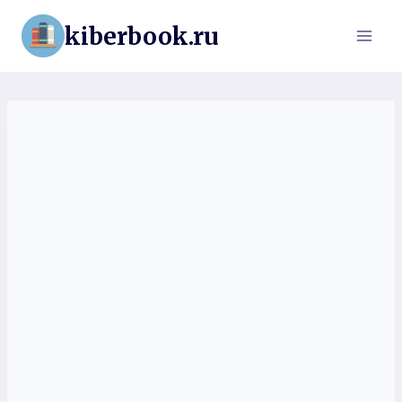
Перейти
kiberbook.ru
к
содержимому