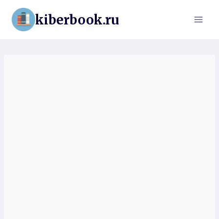
Перейти
kiberbook.ru
к
содержимому