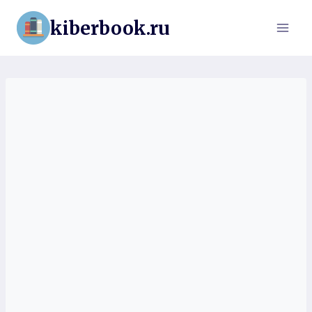
Перейти
kiberbook.ru
к
содержимому