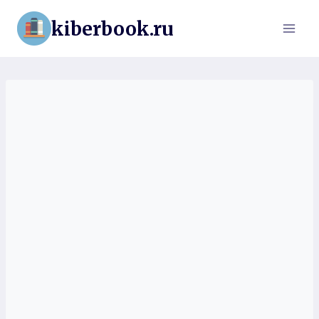
Перейти
kiberbook.ru
к
содержимому