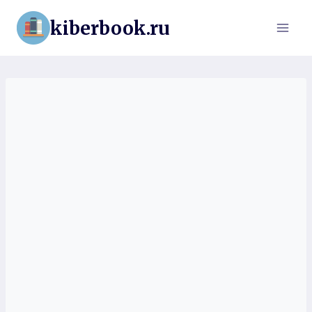
Перейти
kiberbook.ru
к
содержимому