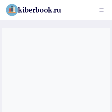
Перейти
kiberbook.ru
к
содержимому