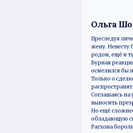
Ольга Шо
Преследуя лич
жену. Невесту 
родом, ещё и т
Бурная реакция
осмелился бы н
Только о сделк
распространят
Соглашаясь на 
выносить през
Но ещё сложнее
обладающую сп
Рагхона борол