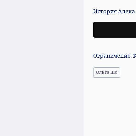
История Алека з
Ограничение: 1
Метки
Ольга Шо
записи: