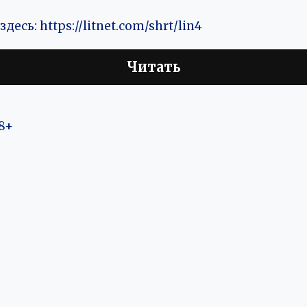
десь: https://litnet.com/shrt/lin4
Читать
8+