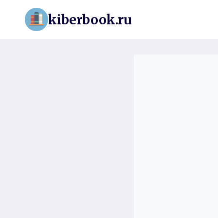
Перейти
kiberbook.ru
к
содержимому