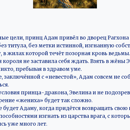
ные цели, принц Адам привёл во дворец Рагхон
без титула, без метки истинной, изгнанную соб
у, в жилах которой течёт позорная кровь ведьмы
 короля не заставила себя ждать. Взять в жёны 
икто, пребывая в здравом уме.
е, заключённой с «невестой», Адам совсем не со
ься.
условия принца-дракона, Эвелина и не подозрев
рение «жениха» будет так сложно.
 будет Адаму, когда придётся возвращать свою
особностями изгнать из царства врага, с кото
ись уже много лет.