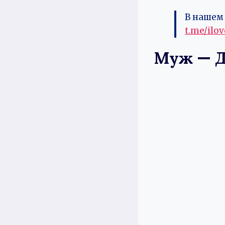
В нашем 
t.me/ilo
Муж — Д