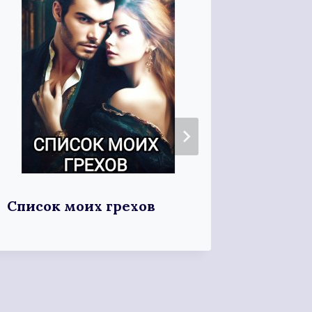
Список моих грехов
Сталь
пушис