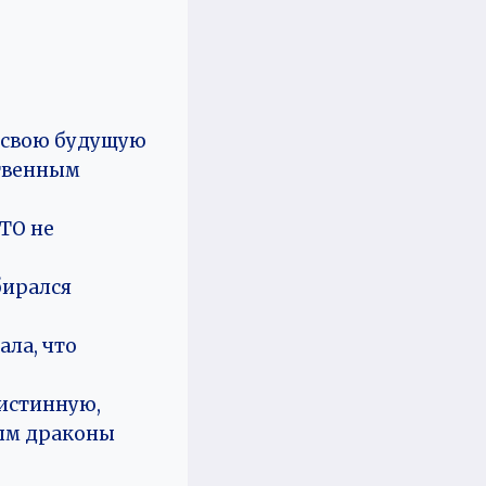
а свою будущую
ственным
.
ЭТО не
бирался
ала, что
 истинную,
рым драконы