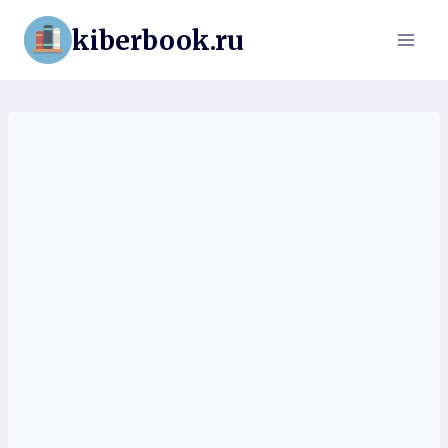
Перейти
kiberbook.ru
к
содержимому