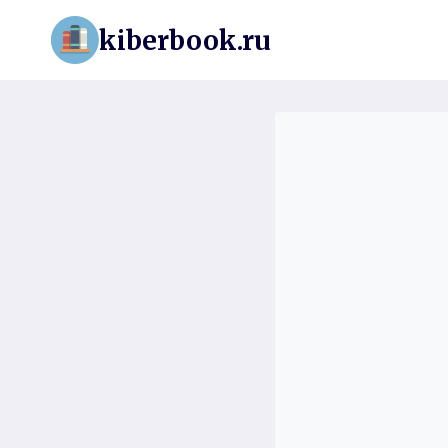
Перейти
kiberbook.ru
к
содержимому