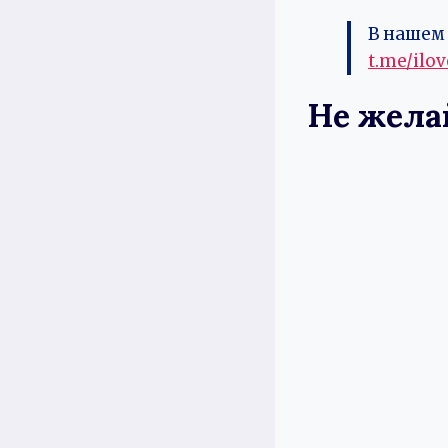
В нашем 
t.me/ilo
Не желай