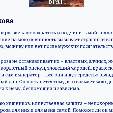
кова
округ желают захватить и подчинить мой колдо
ние на мою невинность вызывает страшный вс
аю, выживу или нет после мужских посягательств
роза не останавливает их – властных, алчных, ж
 корыстный опекун, зловещий чародей, вражеск
и сам император – все они ищут средство овлад
ый дар. Он достанется тому, кто возьмет мою де
на к нему, беспомощна и зависима.
таю хищников. Единственная защита – непокорны
роза для них и для меня самой. Поможет ли он м