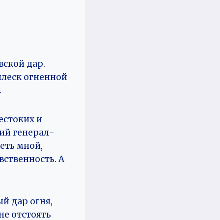
вской дар.
плеск огненной
.
естоких и
ий генерал-
еть мной,
вственность. А
й дар огня,
не отстоять