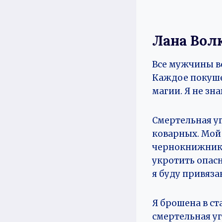
Лана Вол
Все мужчины в
Каждое покуше
магии. Я не зн
Смертельная уг
коварных. Мой
чернокнижник 
укротить опасн
я буду привяза
Я брошена в с
смертельная уг