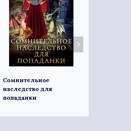
Рабыня
Сомнительное
наследство для
попаданки