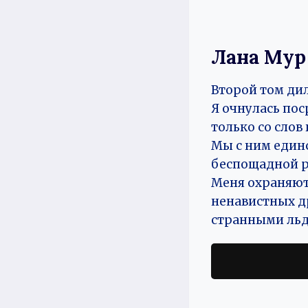
Лана Мур
Второй том ди
Я очнулась по
только со слов
Мы с ним един
беспощадной р
Меня охраняют,
ненавистных др
странными льд