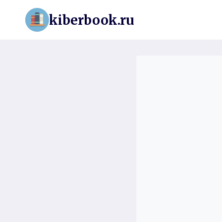
Перейти
kiberbook.ru
к
содержимому