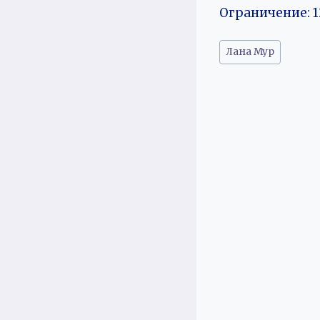
Ограничение: 1
Метки
Лана Мур
записи: