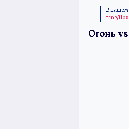
В нашем 
t.me/ilo
Огонь vs