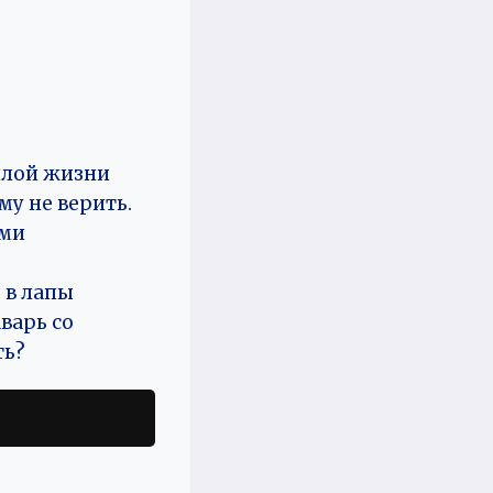
шлой жизни
му не верить.
ами
 в лапы
варь со
ть?