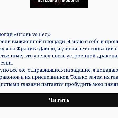
логии «Огонь vs Лед»
среди выжженной площади. Я знаю о себе и про
 кузена Франиса Дайфи, и у меня нет оснований е
ственные, кто уцелел после устроенной дракон
езни.
 но все же, отправившись на задание, я попадаю
аконов и их приспешников. Только зачем их гла
истыми глазами пытается пробудить мою памя
Читать