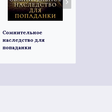
Рабыня
Сомнительное
наследство для
попаданки