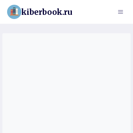
Перейти
kiberbook.ru
к
содержимому