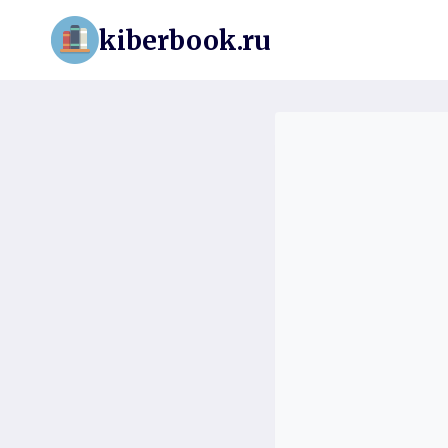
Перейти
kiberbook.ru
к
содержимому