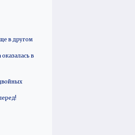
еще в другом
 оказалась в
двойных
перед!