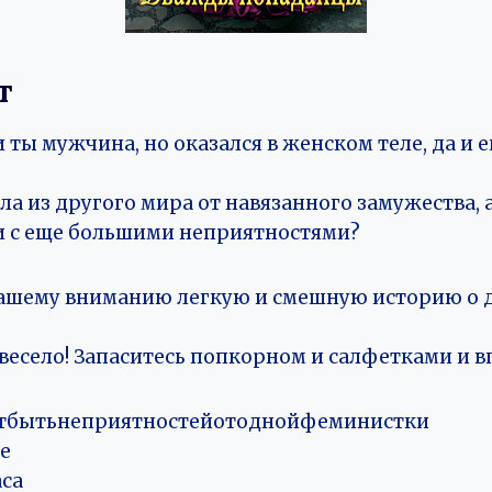
т
и ты мужчина, но оказался в женском теле, да и 
ала из другого мира от навязанного замужества, а
и с еще большими неприятностями?
ашему вниманию легкую и смешную историю о 
есело! Запаситесь попкорном и салфетками и в
тбытьнеприятностейотоднойфеминистки
е
са