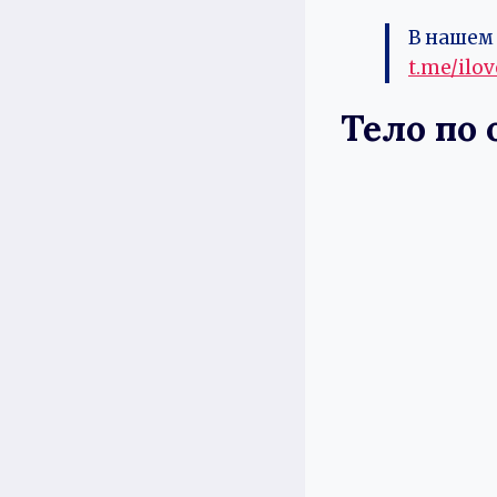
В нашем 
t.me/ilo
Тело по