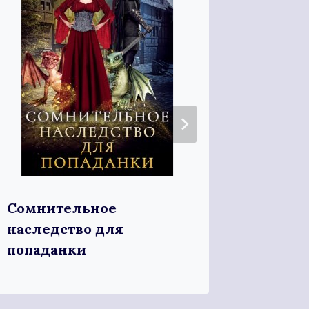
Рабыня
Сомнительное
наследство для
попаданки