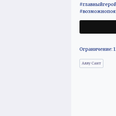
#главныйгеро
#возможнопоя
Ограничение: 1
Метки
Аллу Сант
записи: