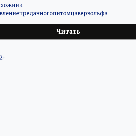
йзожник
влениепреданногопитомцавервольфа
Читать
2+