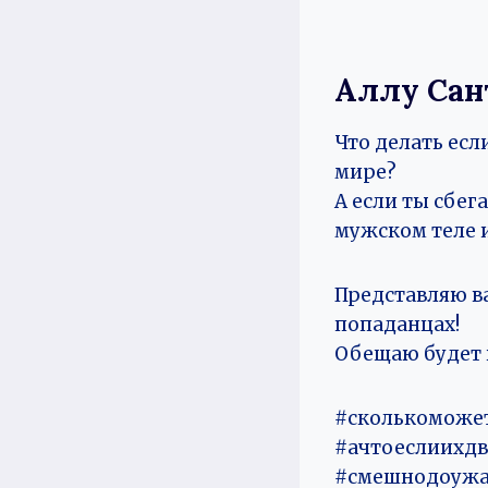
Аллу Сан
Что делать есл
мире?
А если ты сбег
мужском теле 
Представляю в
попаданцах!
Обещаю будет в
#сколькоможе
#ачтоеслиихдв
#смешнодоужа