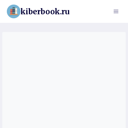
Перейти
kiberbook.ru
к
содержимому