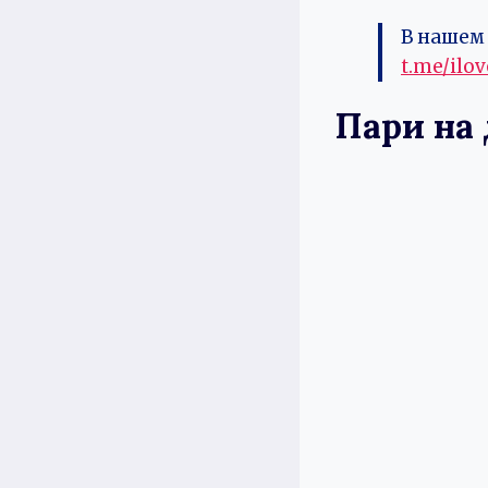
В нашем 
t.me/ilo
Пари на