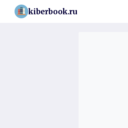
Перейти
kiberbook.ru
к
содержимому