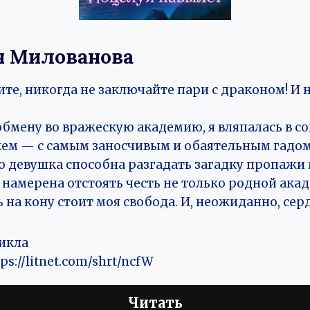
я Милованова
те, никогда не заключайте пари с драконом! И н
обмену во вражескую академию, я вляпалась в 
с кем — с самым заносчивым и обаятельным гадо
то девушка способна разгадать загадку пропажи
 намерена отстоять честь не только родной акад
ь на кону стоит моя свобода. И, неожиданно, сер
цикла
ps://litnet.com/shrt/ncfW
Читать