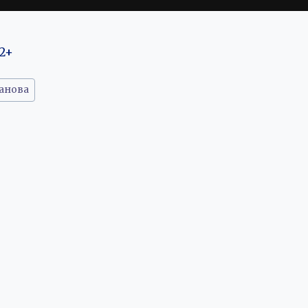
2+
анова