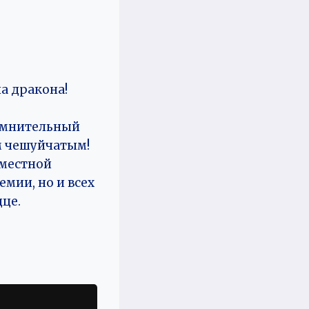
а дракона!
сомнительный
м чешуйчатым!
 местной
емии, но и всех
дце.