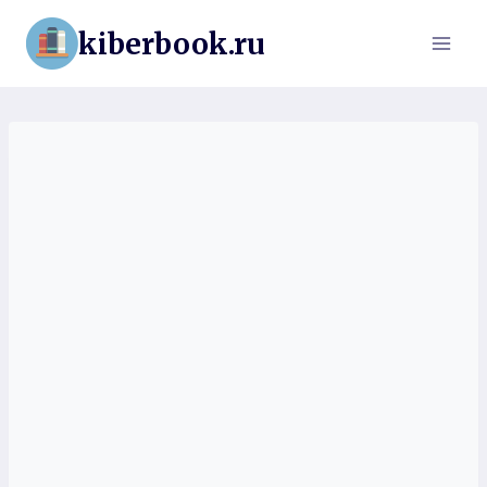
Перейти
kiberbook.ru
к
содержимому