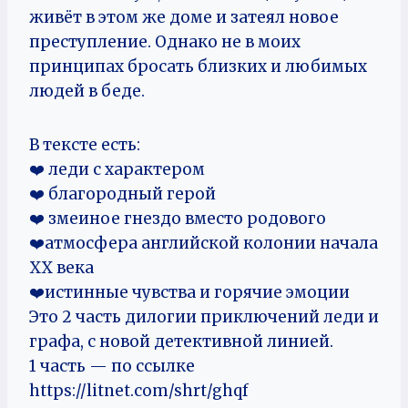
живёт в этом же доме и затеял новое
преступление. Однако не в моих
принципах бросать близких и любимых
людей в беде.
В тексте есть:
❤️ леди с характером
❤️ благородный герой
❤️ змеиное гнездо вместо родового
❤️атмосфера английской колонии начала
XX века
❤️истинные чувства и горячие эмоции
Это 2 часть дилогии приключений леди и
графа, с новой детективной линией.
1 часть — по ссылке
https://litnet.com/shrt/ghqf