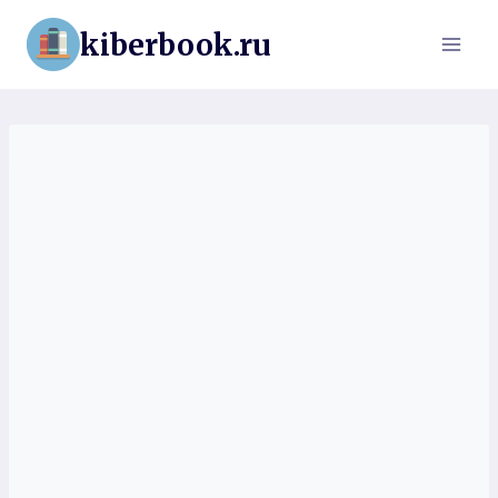
Перейти
kiberbook.ru
к
содержимому