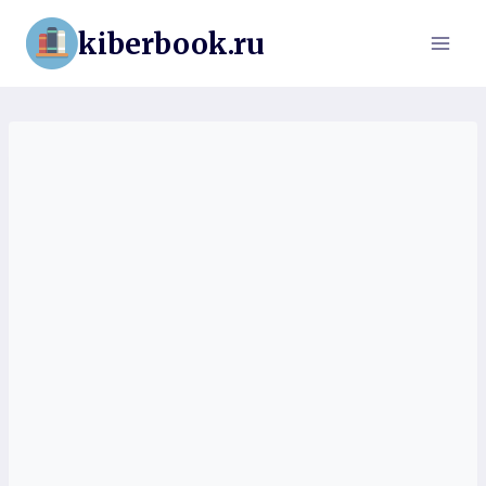
Перейти
kiberbook.ru
к
содержимому