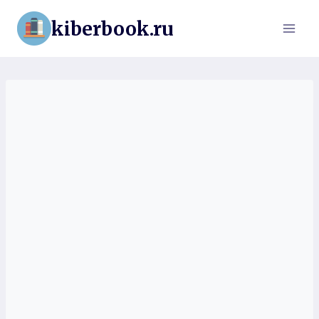
Перейти
kiberbook.ru
к
содержимому