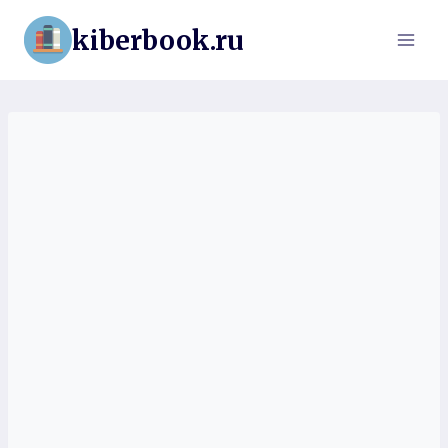
Перейти
kiberbook.ru
к
содержимому