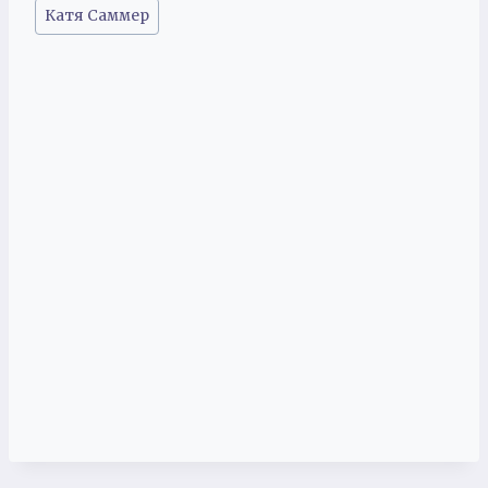
Метки
Катя Саммер
записи: