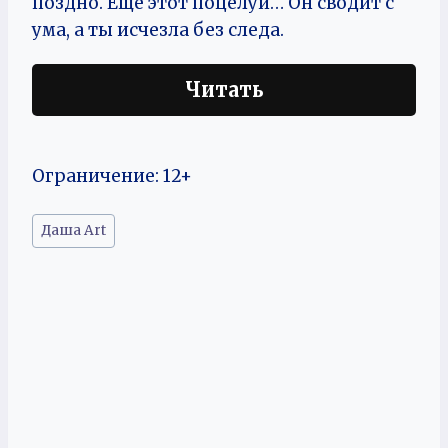
поздно. Ещё этот поцелуй… Он сводит с
ума, а ты исчезла без следа.
Читать
Ограничение: 12+
Метки
Даша Art
записи: