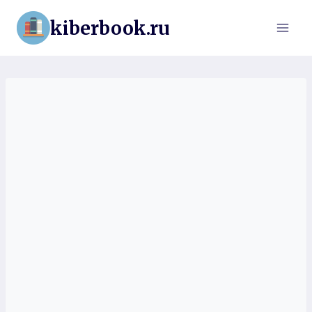
Перейти
kiberbook.ru
к
содержимому