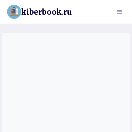
Перейти
kiberbook.ru
к
содержимому