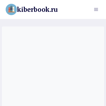
Перейти
kiberbook.ru
к
содержимому