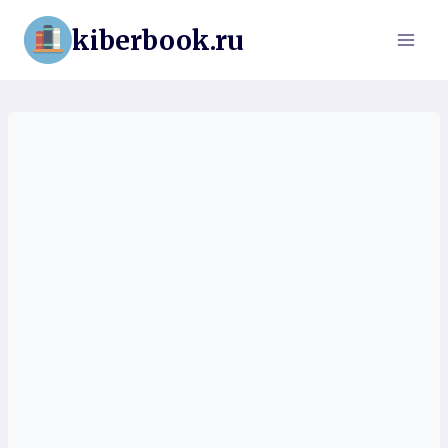
Перейти
kiberbook.ru
к
содержимому