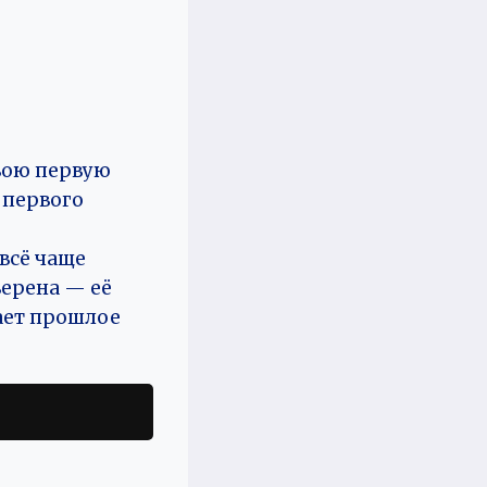
.
свою первую
 первого
всё чаще
верена — её
вает прошлое