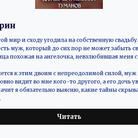
Грин
гой мир и сходу угодила на собственную свадьбу
есть муж, который до сих пор не может забыть 
ица похожая на ангелочка, невзлюбившая меня с
ется к этим двоим с непреодолимой силой, муж 
ловно видит во мне кого-то другого, а его дочь у
начит я обязательно выясню, какие тайны скры
.
Читать