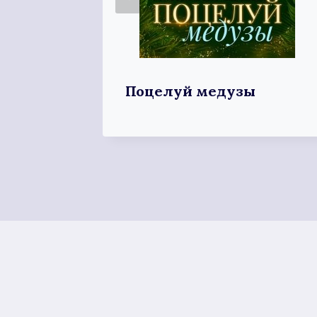
ля
Поцелуй медузы
 князя