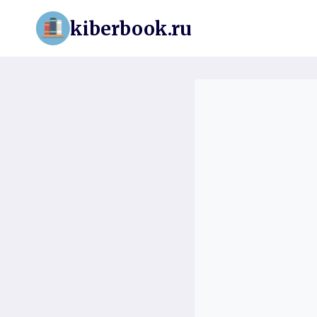
Перейти
kiberbook.ru
к
содержимому