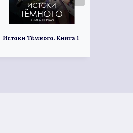
Истоки Тёмного. Книга 1
Я дочь
тсс!