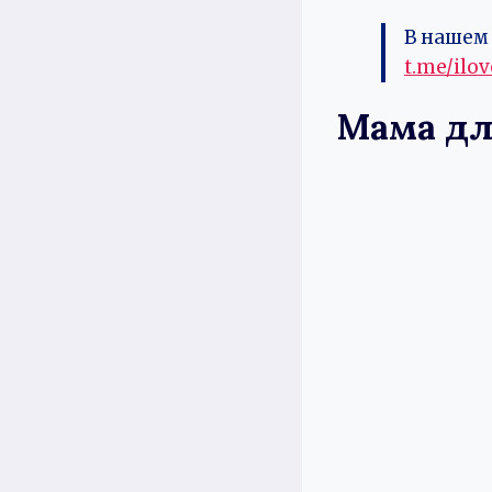
В нашем 
t.me/ilo
Мама дл