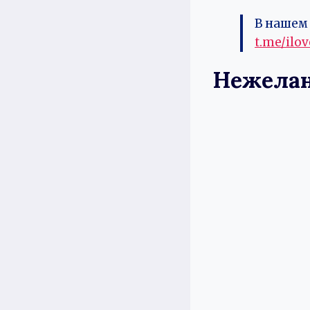
В нашем 
t.me/ilo
Нежелан