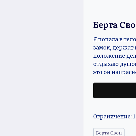
Берта Св
Я попала в тел
замок, держат 
положение дел 
отдыхаю душой 
это он напрасн
Ограничение: 1
Метки
Берта Свон