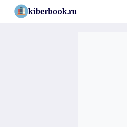
Перейти
kiberbook.ru
к
содержимому