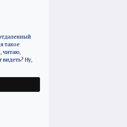
 отдаленный
ня такое
, читаю,
 видеть? Ну,