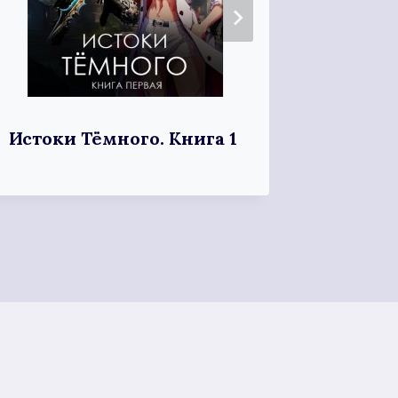
Истоки Тёмного. Книга 1
Я дочь
тсс!