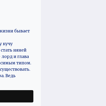
 жизни бывает
у кучу
 стать няней
 лорд и глава
осимым типом.
осуществовать.
ра. Ведь