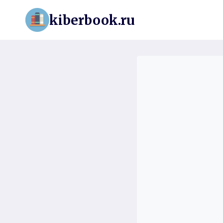
Перейти
kiberbook.ru
к
содержимому