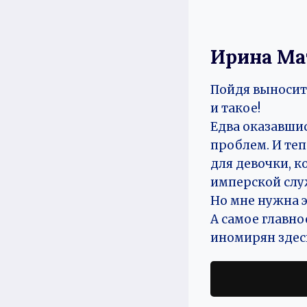
Ирина Ма
Пойдя выносить
и такое!
Едва оказавшис
проблем. И теп
для девочки, к
имперской слу
Но мне нужна э
А самое главное
иномирян здес