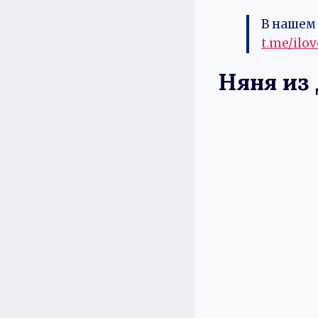
В нашем 
t.me/ilo
Няня из