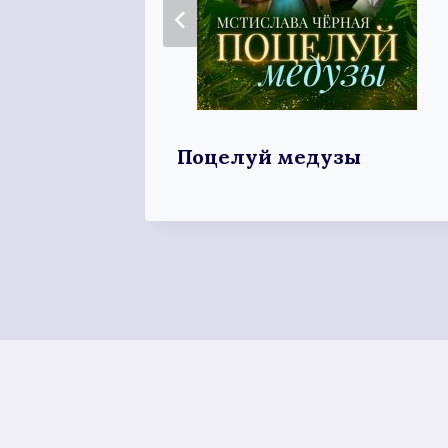
ля
Поцелуй медузы
 князя