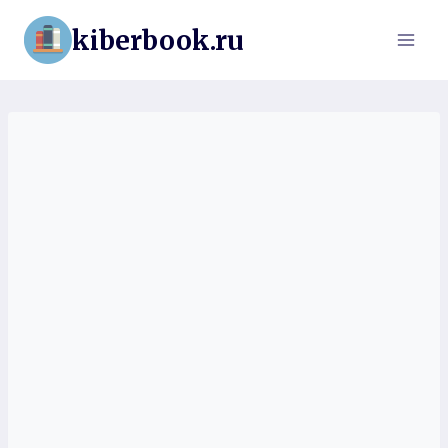
Перейти
kiberbook.ru
к
содержимому