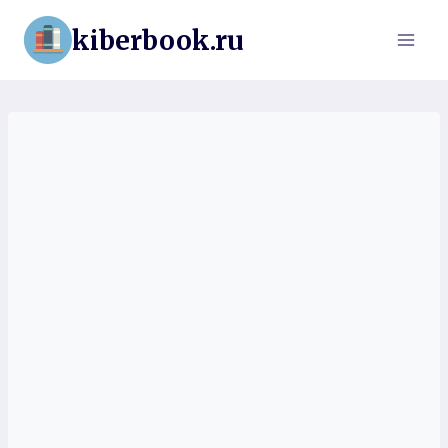
Перейти
kiberbook.ru
к
содержимому