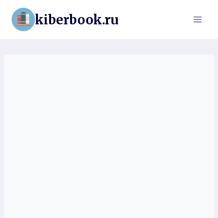
Перейти
kiberbook.ru
к
содержимому