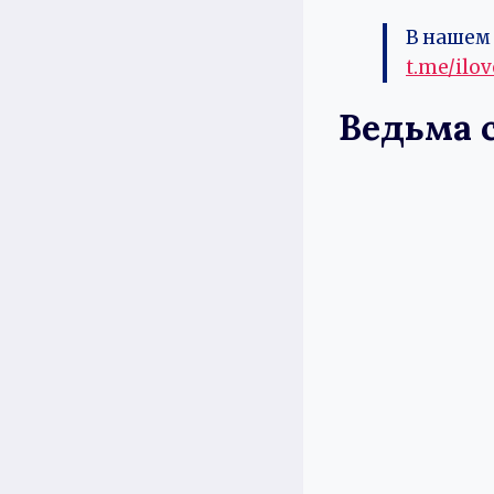
В нашем 
t.me/ilo
Ведьма с