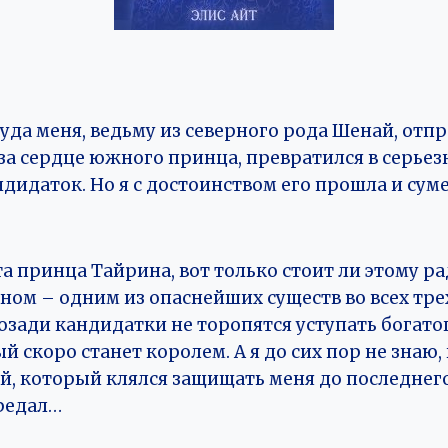
куда меня, ведьму из северного рода Шенай, отп
за сердце южного принца, превратился в серье
дидаток. Но я с достоинством его прошла и сум
та принца Тайрина, вот только стоит ли этому р
ном – одним из опаснейших существ во всех тре
зади кандидатки не торопятся уступать богато
й скоро станет королем. А я до сих пор не знаю,
й, который клялся защищать меня до последнего
предал…