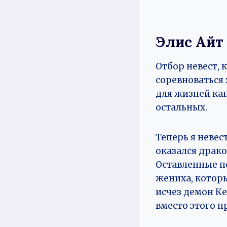
Элис Айт
Отбор невест, 
соревноваться 
для жизней кан
остальных.
Теперь я невес
оказался драко
Оставленные по
жениха, которы
исчез демон Ке
вместо этого 