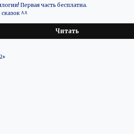
илогии! Первая часть бесплатна.
 сказок ^^
Читать
2+