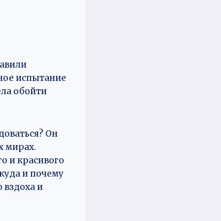
равили
зное испытание
ела обойти
адоваться? Он
х мирах.
го и красивого
 куда и почему
 вздоха и