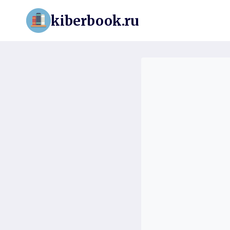
Перейти
kiberbook.ru
к
содержимому