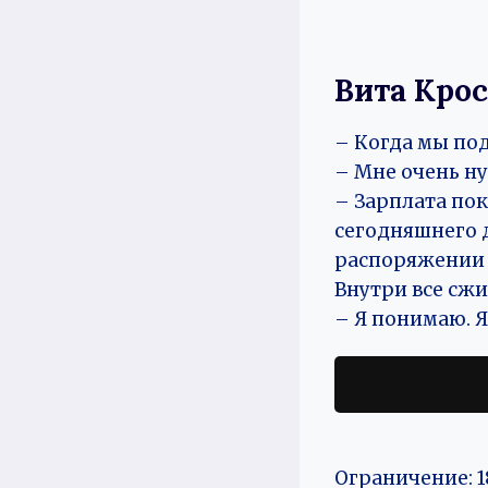
Вита Крос
– Когда мы по
– Мне очень ну
– Зарплата пок
сегодняшнего д
распоряжении А
Внутри все сжи
– Я понимаю. Я
Ограничение: 1