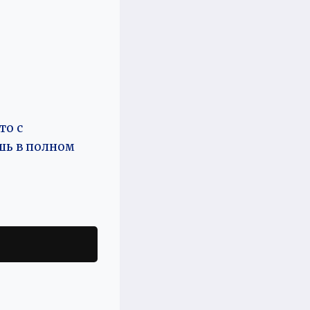
то с
ешь в полном