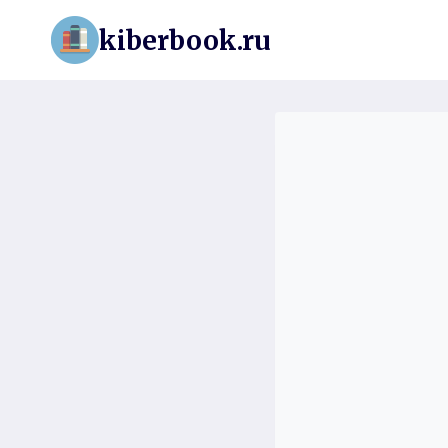
Перейти
kiberbook.ru
к
содержимому