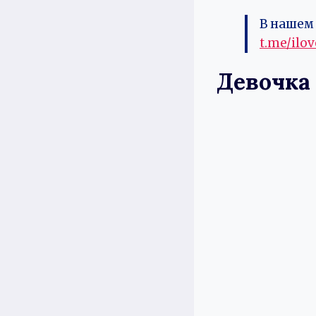
В нашем 
t.me/ilo
Девочка