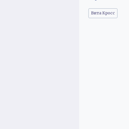
Метки
Вита Кросс
записи: