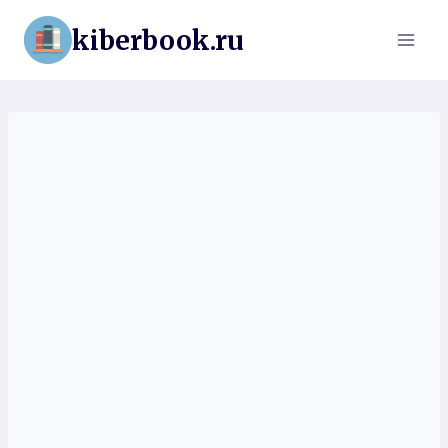
Перейти
kiberbook.ru
к
содержимому