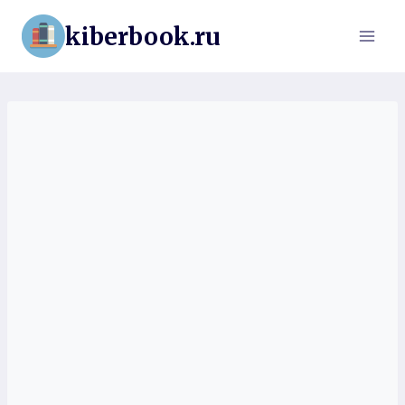
Перейти
kiberbook.ru
к
содержимому