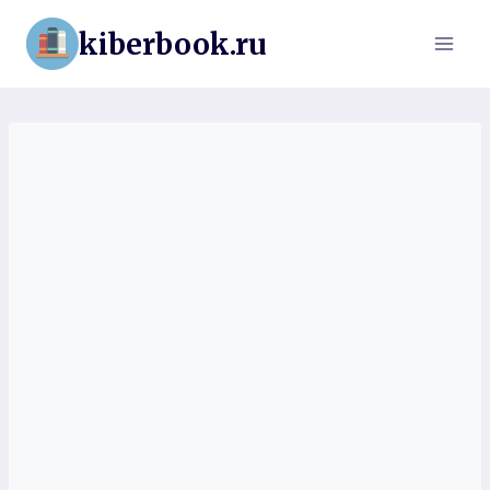
Перейти
kiberbook.ru
к
содержимому