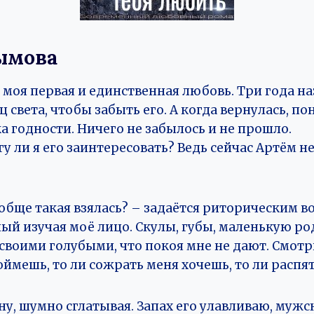
ымова
моя первая и единственная любовь. Три года на
 света, чтобы забыть его. А когда вернулась, пон
ка годности. Ничего не забылось и не прошло.
гу ли я его заинтересовать? Ведь сейчас Артём н
обще такая взялась? – задаётся риторическим в
ый изучая моё лицо. Скулы, губы, маленькую ро
 своими голубыми, что покоя мне не дают. Смот
поймешь, то ли сожрать меня хочешь, то ли распят
ну, шумно сглатывая. Запах его улавливаю, му