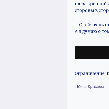
плюс крепкий а
стороны в сто
– С тебя ведь 
А я думаю о том
Ограничение: 1
Метки
Юлия Крымова
записи: