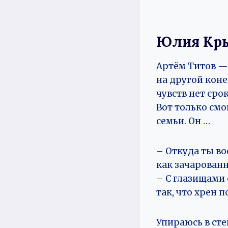
Юлия Кр
Артём Титов — 
на другой конец
чувств нет сро
Вот только смо
семьи. Он …
– Откуда ты во
как зачарованн
– С глазищами
так, что хрен 
Упираюсь в сте