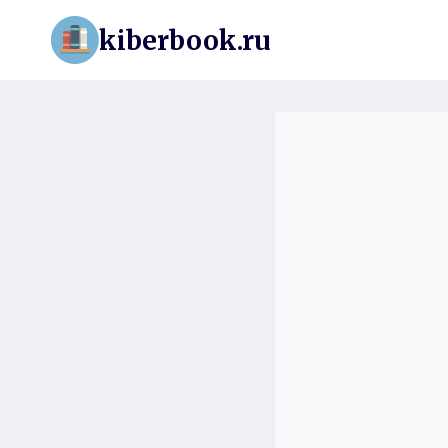
Перейти
kiberbook.ru
к
содержимому