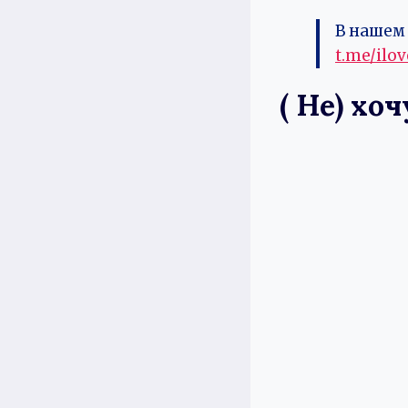
В нашем 
t.me/ilo
( Не) хо