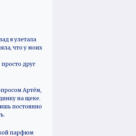
зад я улетала
яла, что у моих
е просто друг
опросом Артём,
динку на щеке.
ришь постоянно
ь.
жской парфюм