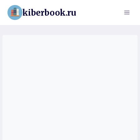
Перейти
kiberbook.ru
к
содержимому